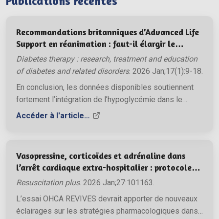
Publications récentes
Recommandations britanniques d’Advanced Life
Support en réanimation : faut-il élargir le
paradigme ?
Diabetes therapy : research, treatment and education
of diabetes and related disorders
. 2026 Jan;17(1):9-18.
En conclusion, les données disponibles soutiennent
fortement l’intégration de l’hypoglycémie dans le
cadre des 4H 4T comme une étape essentielle pour
Accéder à l'article…
améliorer la prise en charge de l’arrêt cardiaque. En
adaptant les recommandations de réanimation afin
d’inclure ce facteur, il serait possible de s’assurer que
Vasopressine, corticoïdes et adrénaline dans
les professionnels de santé disposent des repères
l’arrêt cardiaque extra-hospitalier : protocole
nécessaires pour délivrer le plus haut niveau de soins
d’un essai randomisé contrôlé (essai OHCA
Resuscitation plus
. 2026 Jan;27:101163.
lors des manœuvres de réanimation.
REVIVES)
L’essai OHCA REVIVES devrait apporter de nouveaux
éclairages sur les stratégies pharmacologiques dans