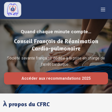
RÉFÉRENTIELS
Quand chaque minute compte…
Recommandations
Conseil Français de Réanimation
Réanimation
Cardio-pulmonaire
Bibliographie
Société savante française dédiée à la prise en charge de
Secourisme
l'arrêt cardiaque...
Grand public
Accéder aux recommandations 2025
FORMATION
Congrès
Liens
À propos du CFRC
LE CFRC