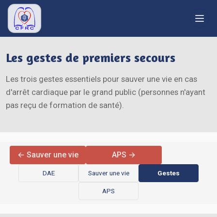
RÉFÉRENTIELS
Les gestes de premiers secours
Recommandations
Les trois gestes essentiels pour sauver une vie en cas
Réanimation
d'arrêt cardiaque par le grand public (personnes n'ayant
Bibliographie
pas reçu de formation de santé).
Secourisme
Grand public
FORMATION
← Sauver une vie
APS →
Congrès
DAE
Sauver une vie
Gestes
Liens
APS
LE CFRC