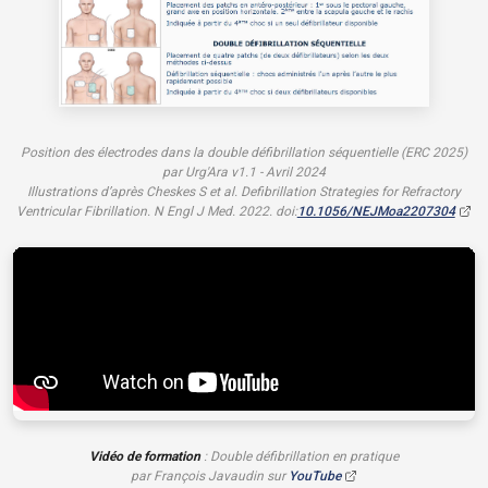
Position des électrodes dans la double défibrillation séquentielle (ERC 2025)
par Urg'Ara v1.1 - Avril 2024
Illustrations d’après Cheskes S et al. Defibrillation Strategies for Refractory
Ventricular Fibrillation. N Engl J Med. 2022. doi:
10.1056/NEJMoa2207304
Vidéo de formation
: Double défibrillation en pratique
par François Javaudin sur
YouTube