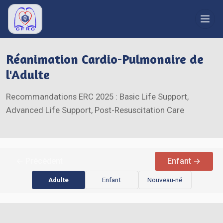
RÉFÉRENTIELS
Réanimation Cardio-Pulmonaire de
Recommandations
l'Adulte
Réanimation
Recommandations ERC 2025 : Basic Life Support,
Bibliographie
Advanced Life Support, Post-Resuscitation Care
Secourisme
Grand public
FORMATION
← Précédent
Enfant →
Congrès
Adulte
Enfant
Nouveau-né
Liens
LE CFRC