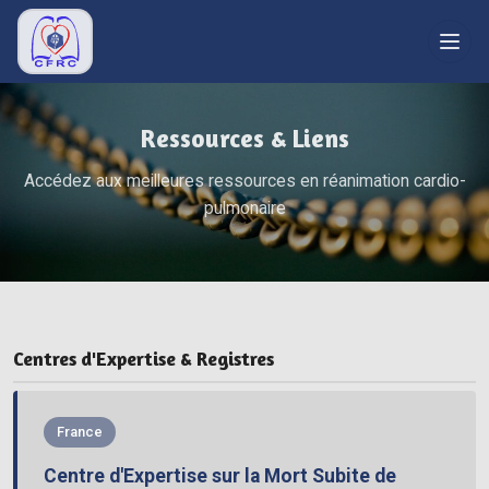
RÉFÉRENTIELS
Ressources & Liens
Recommandations
Réanimation
Accédez aux meilleures ressources en réanimation cardio-
pulmonaire
Bibliographie
Secourisme
Grand public
FORMATION
Centres d'Expertise & Registres
Congrès
Liens
France
LE CFRC
Centre d'Expertise sur la Mort Subite de